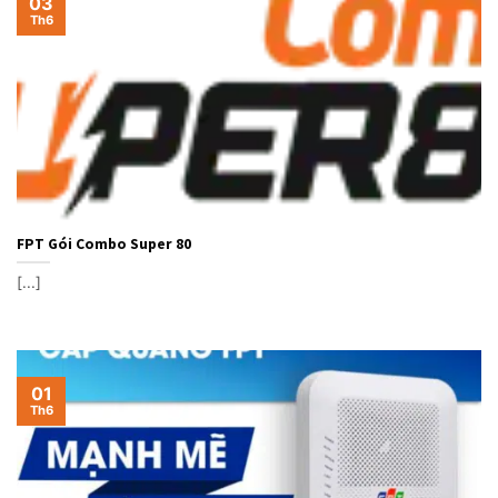
03
Th6
FPT Gói Combo Super 80
[...]
01
Th6