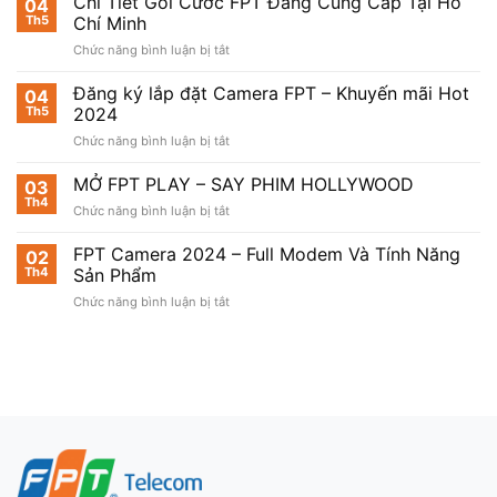
Chi Tiết Gói Cước FPT Đang Cung Cấp Tại Hồ
04
Th5
Chí Minh
ở
Chức năng bình luận bị tắt
Chi
Tiết
Đăng ký lắp đặt Camera FPT – Khuyến mãi Hot
04
Gói
Th5
2024
Cước
ở
Chức năng bình luận bị tắt
FPT
Đăng
Đang
ký
MỞ FPT PLAY – SAY PHIM HOLLYWOOD
Cung
03
lắp
Cấp
Th4
ở
Chức năng bình luận bị tắt
đặt
Tại
MỞ
Camera
Hồ
FPT
FPT Camera 2024 – Full Modem Và Tính Năng
FPT
02
Chí
PLAY
Th4
Sản Phẩm
–
Minh
–
Khuyến
ở
Chức năng bình luận bị tắt
SAY
mãi
FPT
PHIM
Hot
Camera
HOLLYWOOD
2024
2024
–
Full
Modem
Và
Tính
Năng
Sản