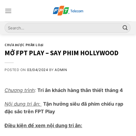
Skip
to
content
CHƯA ĐƯỢC PHÂN LOẠI
MỞ FPT PLAY – SAY PHIM HOLLYWOOD
POSTED ON
03/04/2024
BY
ADMIN
Chương trình
:
Tri ân khách hàng thân thiết
tháng 4
Nội dung tri ân:
Tận hưởng siêu đã phim chiếu rạp
đặc sắc trên FPT Play
Điều kiện để xem nội dung tri ân: