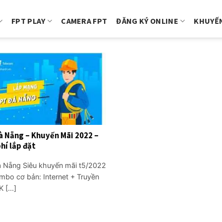
FPT PLAY
CAMERA FPT
ĐĂNG KÝ ONLINE
KHUYẾN
à Nẵng – Khuyến Mãi 2022 –
hí lắp đặt
 Nẵng Siêu khuyến mãi t5/2022
mbo cơ bản: Internet + Truyền
 [...]