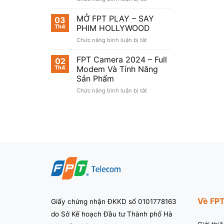
Đăng
Cung
ký
Cấp
MỞ FPT PLAY – SAY
03
lắp
Tại
Th4
PHIM HOLLYWOOD
đặt
Hồ
ở
Chức năng bình luận bị tắt
Camera
Chí
MỞ
FPT
Minh
FPT
FPT Camera 2024 – Full
–
02
PLAY
Khuyến
Th4
Modem Và Tính Năng
–
mãi
Sản Phẩm
SAY
Hot
ở
Chức năng bình luận bị tắt
PHIM
2024
FPT
HOLLYWOOD
Camera
2024
–
Full
Modem
Và
Tính
Năng
Sản
Phẩm
Về FP
Giấy chứng nhận ĐKKD số 0101778163
do Sở Kế hoạch Đầu tư Thành phố Hà