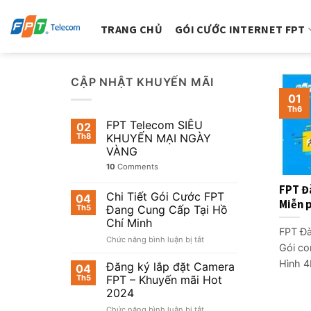
Skip
to
TRANG CHỦ
GÓI CƯỚC INTERNET FPT
content
CẬP NHẬT KHUYẾN MÃI
01
Th6
FPT Telecom SIÊU
02
Th8
KHUYẾN MẠI NGÀY
VÀNG
10
Comments
FPT Đ
Chi Tiết Gói Cước FPT
04
Miễn p
Th5
Đang Cung Cấp Tại Hồ
Chí Minh
FPT Đà
ở
Chức năng bình luận bị tắt
Gói co
Chi
Tiết
Hình 4K
Đăng ký lắp đặt Camera
04
Gói
Th5
FPT – Khuyến mãi Hot
Cước
2024
FPT
ở
Chức năng bình luận bị tắt
Đang