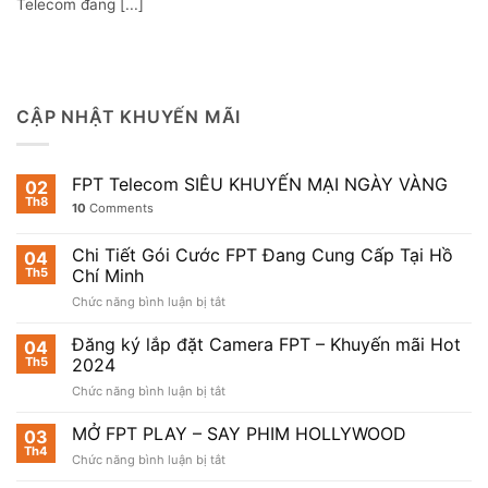
Telecom đang [...]
CẬP NHẬT KHUYẾN MÃI
FPT Telecom SIÊU KHUYẾN MẠI NGÀY VÀNG
02
Th8
10
Comments
Chi Tiết Gói Cước FPT Đang Cung Cấp Tại Hồ
04
Th5
Chí Minh
ở
Chức năng bình luận bị tắt
Chi
Tiết
Đăng ký lắp đặt Camera FPT – Khuyến mãi Hot
04
Gói
Th5
2024
Cước
ở
Chức năng bình luận bị tắt
FPT
Đăng
Đang
ký
MỞ FPT PLAY – SAY PHIM HOLLYWOOD
Cung
03
lắp
Cấp
Th4
ở
Chức năng bình luận bị tắt
đặt
Tại
MỞ
Camera
Hồ