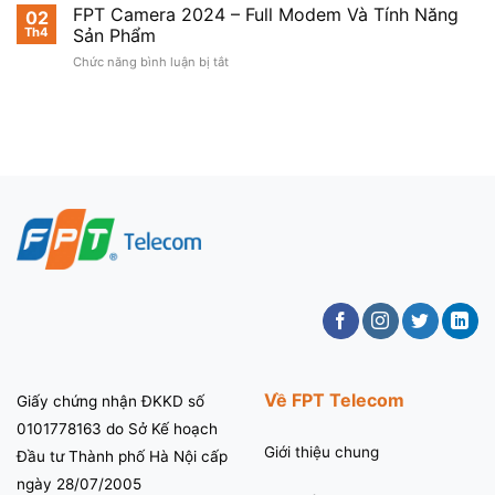
FPT
FPT Camera 2024 – Full Modem Và Tính Năng
FPT
02
Chí
PLAY
Th4
Sản Phẩm
–
Minh
–
Khuyến
ở
Chức năng bình luận bị tắt
SAY
mãi
FPT
PHIM
Hot
Camera
HOLLYWOOD
2024
2024
–
Full
Modem
Và
Tính
Năng
Sản
Phẩm
Về FPT Telecom
Giấy chứng nhận ĐKKD số
0101778163 do Sở Kế hoạch
Giới thiệu chung
Đầu tư Thành phố Hà Nội cấp
ngày 28/07/2005