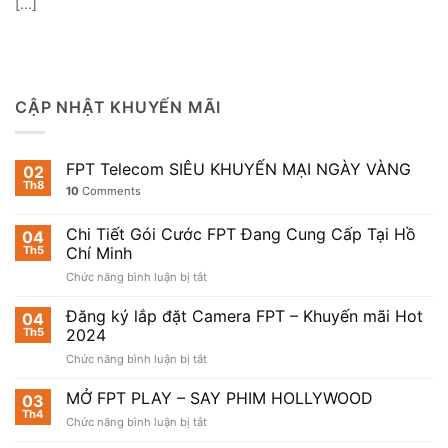
[...]
CẬP NHẬT KHUYẾN MÃI
FPT Telecom SIÊU KHUYẾN MẠI NGÀY VÀNG
02
Th8
10
Comments
Chi Tiết Gói Cước FPT Đang Cung Cấp Tại Hồ
04
Th5
Chí Minh
ở
Chức năng bình luận bị tắt
Chi
Tiết
Đăng ký lắp đặt Camera FPT – Khuyến mãi Hot
04
Gói
Th5
2024
Cước
ở
Chức năng bình luận bị tắt
FPT
Đăng
Đang
ký
MỞ FPT PLAY – SAY PHIM HOLLYWOOD
Cung
03
lắp
Cấp
Th4
ở
Chức năng bình luận bị tắt
đặt
Tại
MỞ
Camera
Hồ