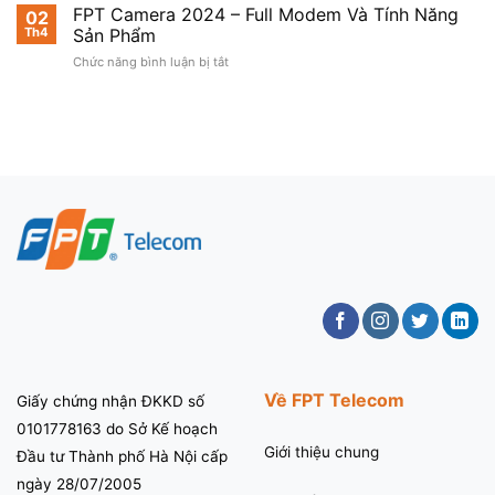
FPT
FPT Camera 2024 – Full Modem Và Tính Năng
FPT
02
Chí
PLAY
Th4
Sản Phẩm
–
Minh
–
Khuyến
ở
Chức năng bình luận bị tắt
SAY
mãi
FPT
PHIM
Hot
Camera
HOLLYWOOD
2024
2024
–
Full
Modem
Và
Tính
Năng
Sản
Phẩm
Về FPT Telecom
Giấy chứng nhận ĐKKD số
0101778163 do Sở Kế hoạch
Giới thiệu chung
Đầu tư Thành phố Hà Nội cấp
ngày 28/07/2005