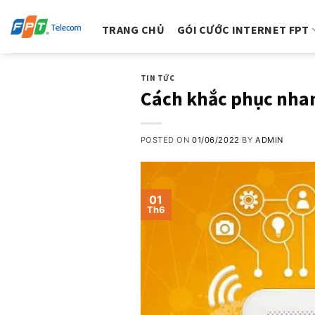
Skip
to
TRANG CHỦ
GÓI CƯỚC INTERNET FPT
content
TIN TỨC
Cách khắc phục nha
POSTED ON
01/06/2022
BY
ADMIN
01
Th6