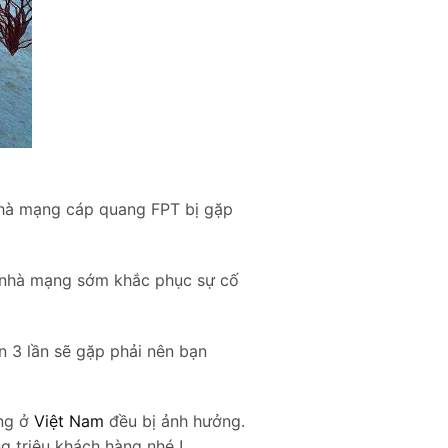
 nhà mạng cáp quang FPT bị gặp
ể nhà mạng sớm khắc phục sự cố
 3 lần sẽ gặp phải nên bạn
ạng ở
Việt Nam
đều bị ảnh hưởng.
g triệu khách hàng nhé !