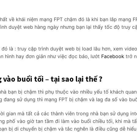
nhất về khái niệm mạng FPT chậm đó là khi bạn lắp mạng F
rình duyệt web hàng ngày nhưng bạn lại thấy tốc độ truy c
đó là : truy cập trình duyệt web bị load lâu hơn, xem vide
n hình hay đơn giản như việc đọc báo, lướt
Facebook
trở 
ào buổi tối – tại sao lại thế ?
hà bạn bị chậm thì phụ thuộc vào nhiều yếu tố khách quan
g đang sử dụng thì mạng FPT bị chậm và lag đa số vào buổ
thời gian mà tất cả các thành viên trong nhà bạn sử dụng in
g phố vào giờ tan tầm đi làm vào buổi chiều tối, khi mà tấ
bạn bị di chuyển bị chậm và tắc nghẽn là điều cũng dễ hiểu