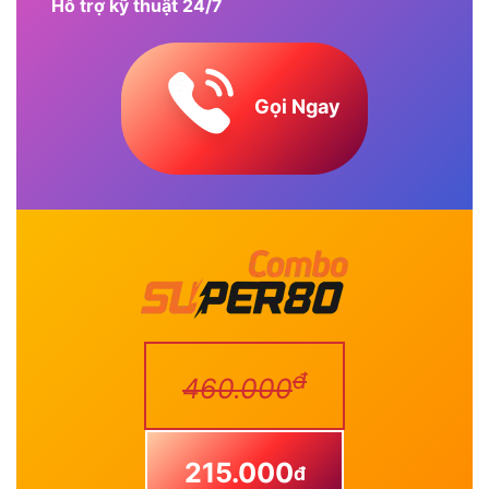
Hỗ trợ kỹ thuật 24/7
Gọi Ngay
đ
460.000
215.000
đ