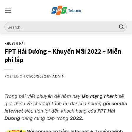
Skip
to
content
KHUYẾN MÃI
FPT Hải Dương – Khuyến Mãi 2022 – Miễn
phí lắp
POSTED ON
01/06/2022
BY
ADMIN
Trong bài viết chuyên đề hôm nay
lắp mạng nhanh
sẽ
giới thiệu về chương trình ưu đãi của những
gói combo
Internet
siêu tiện lợi đến khách hàng của
FPT Hải
Dương
đang cung cấp trong
2022.
Gói combo cơ bản
: Internet + Truyền Hình