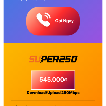
Gọi Ngay
545.000
đ
Download/Upload 250Mbps