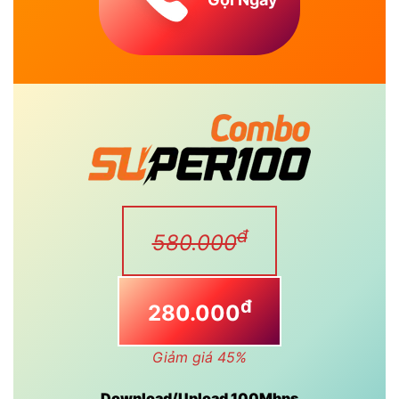
Gọi Ngay
đ
580.000
đ
280.000
Giảm giá 45%
Download/Upload 100Mbps