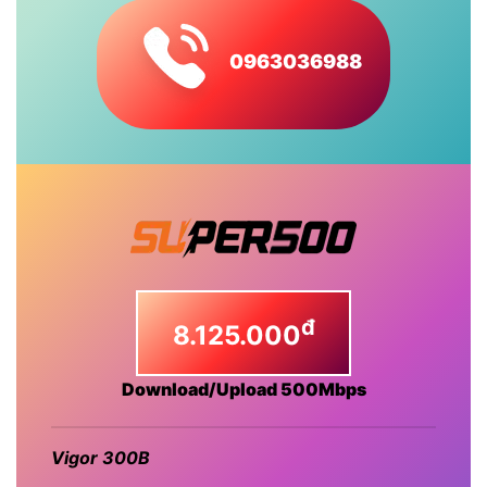
0963036988
đ
8.125.000
Download/Upload 500Mbps
Vigor 300B