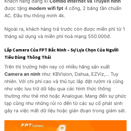
Khách hàng đăng kí
Combo Internet và Truyền hình
được tặng
modem wifi fpt
4 cổng, 2 băng tần chuẩn
AC. Đầu thu thông minh 4k.
Ngoài ra, khách hàng trả trước còn được miễn phí từ 1
tháng sử dụng và miễn phí hoà mạng 550.000đ.
Lắp Camera Của FPT Bắc Ninh – Sự Lựa Chọn Của Người
Tiêu Dùng Thông Thái
Trên thị trường hiện nay có nhiều hãng sản xuất
Camera an ninh
như: KBVision, Dahua, EZViz,… Tuy
nhiên. Với chi phí cao và thủ tục lắp đặt rườm rà cũng
như việc lưu trữ dữ liệu qua các hình thức thông
thường như thẻ nhớ hoặc Analogue. Mang đến sự phức
tạp cũng như những rủi ro đến từ các sự cố phát sinh
gây ra việc mất dữ liệu hoặc gián đoạn trong giám sát.