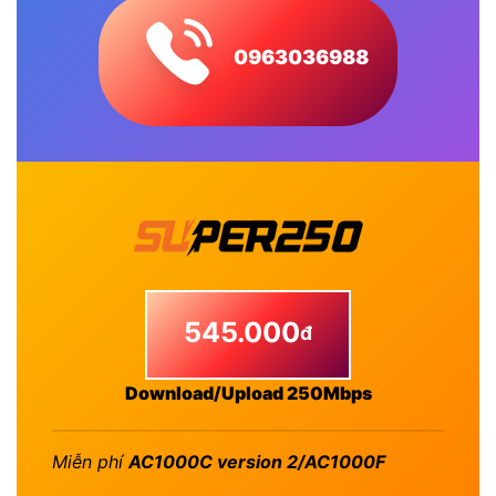
0963036988
545.000
đ
Download/Upload 250Mbps
Miễn phí
AC1000C version 2/AC1000F