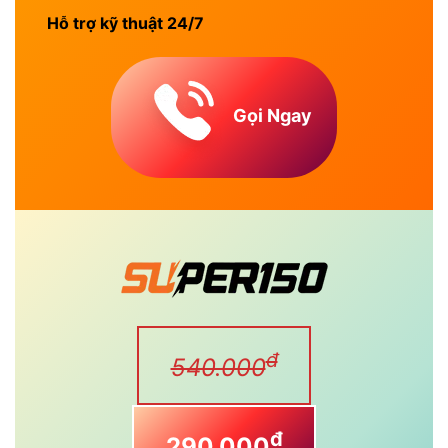
Hỗ trợ kỹ thuật 24/7
Gọi Ngay
đ
540.000
đ
290.000