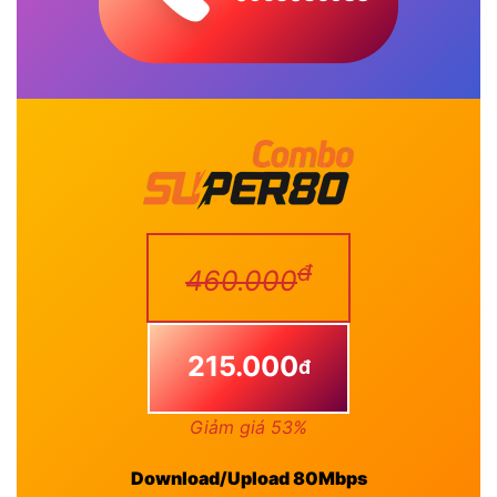
đ
460.000
215.000
đ
Giảm giá 53%
Download/Upload 80Mbps