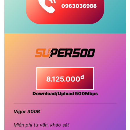
0963036988
đ
8.125.000
Download/Upload 500Mbps
Vigor 300B
Miễn phí tư vấn, khảo sát