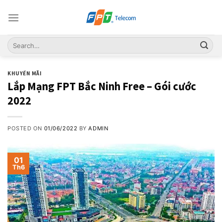
Skip
to
content
KHUYẾN MÃI
Lắp Mạng FPT Bắc Ninh Free – Gói cước
2022
POSTED ON
01/06/2022
BY
ADMIN
01
Th6