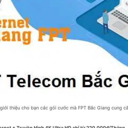
 giới thiệu cho bạn các gói cước mà FPT Bắc Giang cung c
ternet + Truyền Hình 4K Ultra HD chỉ từ 220.000đ/Tháng