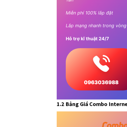
Miễn phí 100% lắp đặt
Lắp mạng nhanh trong vòng
Hỗ trợ kĩ thuật 24/7
0963036988
1.2 Bảng Giá Combo Interne