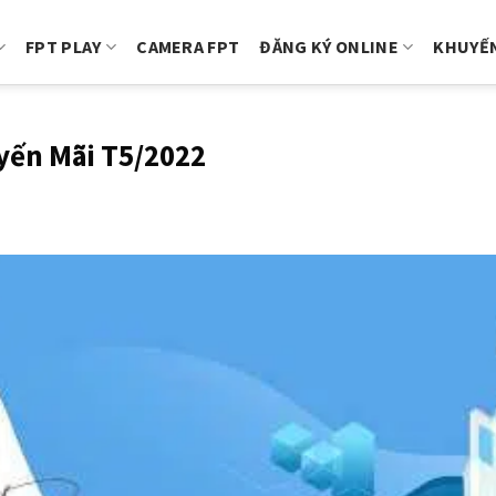
FPT PLAY
CAMERA FPT
ĐĂNG KÝ ONLINE
KHUYẾN
yến Mãi T5/2022