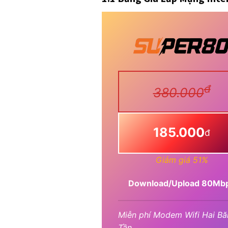
đ
380.000
185.000
đ
Giảm giá 51%
Download/Upload 80Mb
Miễn phí Modem Wifi Hai Bă
Tần