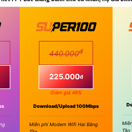
đ
440.000
225.000
đ
Giảm giá 48%
Do
ps
Download/Upload 100Mbps
Miễn
ng
Miễn phí Modem Wifi Hai Băng
Tần
Tần