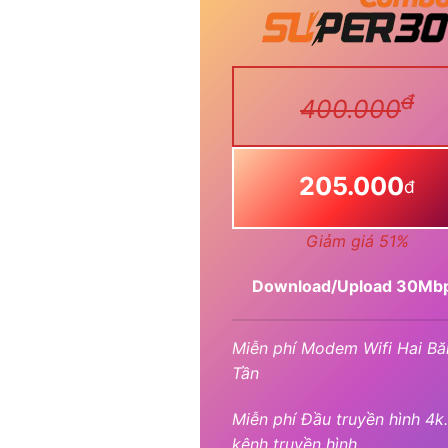
đ
400.000
205.000
đ
Giảm giá 51%
Download/Upload 30Mb
Miễn phí Modem Wifi Hai Bă
Tần
Miễn phí Đầu truyền hình 4k
kênh truyền hình