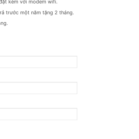
 đặt kèm với modem wifi.
rả trước một năm tặng 2 tháng.
ạng.