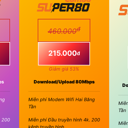
đ
460.000
215.000
đ
Giảm giá 53%
ps
Download/Upload 80Mbps
Do
ng
Miễn phí Modem Wifi Hai Băng
Miễn
Tần
Tần
. 200
Miễn phí Đầu truyền hình 4k
.
200
Miễn
kênh truyền hình