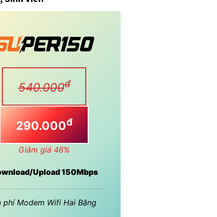
đ
540.000
đ
290.000
Giảm giá 46%
wnload/Upload 150Mbps
 phí Modem Wifi Hai Băng