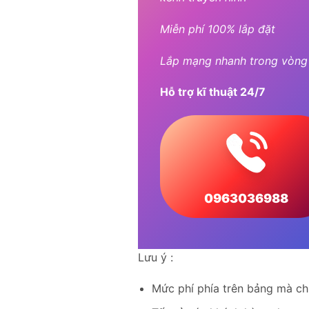
Miễn phí 100% lắp đặt
Lắp mạng nhanh trong vòng
Hỗ trợ kĩ thuật 24/7
0963036988
Lưu ý :
Mức phí phía trên bảng mà ch