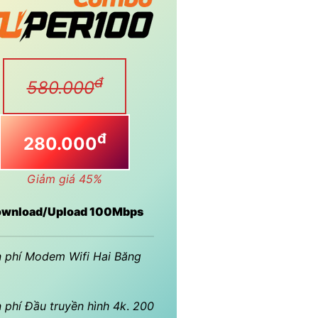
đ
580.000
đ
280.000
Giảm giá 45%
wnload/Upload 100Mbps
 phí Modem Wifi Hai Băng
 phí Đầu truyền hình 4k
.
200