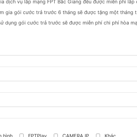
ia dịch vụ lắp mạng FPT Bắc Giang đều được miễn phí lắp
m gia gói cước trả trước 6 tháng sẽ được tặng một tháng t
sử dụng gói cước trả trước sẽ được miễn phí chi phí hòa m
 hình
FPTPlay
CAMERA IP
Khác