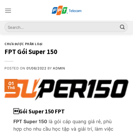
Skip
to
content
CHƯA ĐƯỢC PHÂN LOẠI
FPT Gói Super 150
POSTED ON
01/06/2022
BY
ADMIN
01
Th6
Gói Super 150 FPT
FPT Super 150
là gói cáp quang giá rẻ, phù
hợp cho nhu cầu học tập và giải trí, làm việc