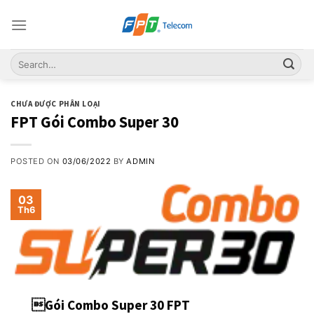
Skip
to
content
CHƯA ĐƯỢC PHÂN LOẠI
FPT Gói Combo Super 30
POSTED ON
03/06/2022
BY
ADMIN
03
Th6
Gói Combo Super 30 FPT